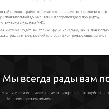
лный комплекс работ, включая тестирование всех компонентов и
у исполнительной документации и сопровождаем процедуру
го пожарного надзора МЧС.
ная система будет не только функциональна, но и полностью
иски штрафов и предписаний со стороны контролирующих органов.
 Мы всегда рады вам п
ом услуги или возникли какие-то вопросы, пожалуйста, нап
Мы постараемся помочь!