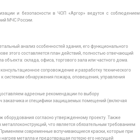
изации и безопасности в ЧОП «Аргор» ведутся с соблюдением
ний МЧС России.
етальный анализ особенностей здания, его функционального
нове этого составляется план действий, полностью отвечающий
 объекта: склада, офиса, торгового зала или частного дома.
 консультационное сопровождение и разработку технического
я к системам обнаружения пожара, оповещения, управления
едоставляем адресные рекомендации по выбору
ач заказчика и специфики защищаемых помещений (включая
ж оборудования согласно утвержденному проекту. Также
х металлоконструкций, что является обязательным требованием
. Применяем современные вспучивающиеся краски, которые при
 нагрев металла и предотвращая потерю его несущей