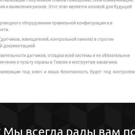
игнализации с изучением планов помещений, схем коммуникаций,
ия и выявления рисков. Этот этап является основой для будущей
проводного оборудования правильной конфигурации и в
жета.
атчиков, извещателей, контрольной панели) в строгом
ой документацией.
вительности датчиков, отладка всей системы и ее обязательное
чение к пульту охраны в Томске и инструктаж заказчика.
нализации под ключ и ваша безопасность будет под контролем
 Мы всегда рады вам п