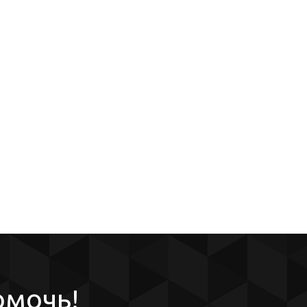
омочь!