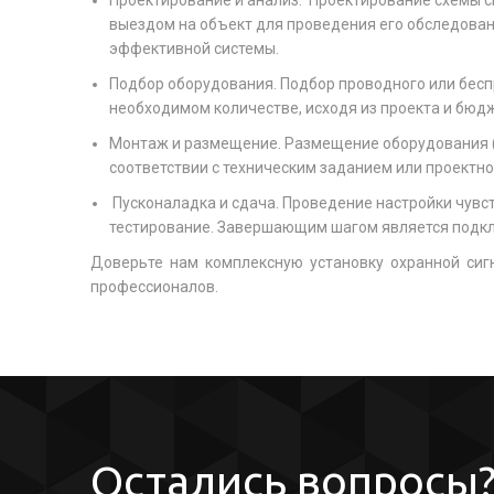
Проектирование и анализ.
Проектирование схемы с
выездом на объект для проведения его обследован
эффективной системы.
Подбор оборудования. Подбор проводного или бес
необходимом количестве, исходя из проекта и бюд
Монтаж и размещение. Размещение оборудования (д
соответствии с техническим заданием или проектн
Пусконаладка и сдача. Проведение настройки чувст
тестирование. Завершающим шагом является подклю
Доверьте нам комплексную установку охранной сиг
профессионалов.
Остались вопросы?