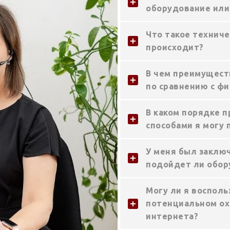
оборудование или
Что такое техниче
происходит?
В чем преимущест
по сравнению с фи
В каком порядке п
способами я могу 
У меня был заключ
подойдет ли обор
Могу ли я восполь
потенциальном ох
интернета?